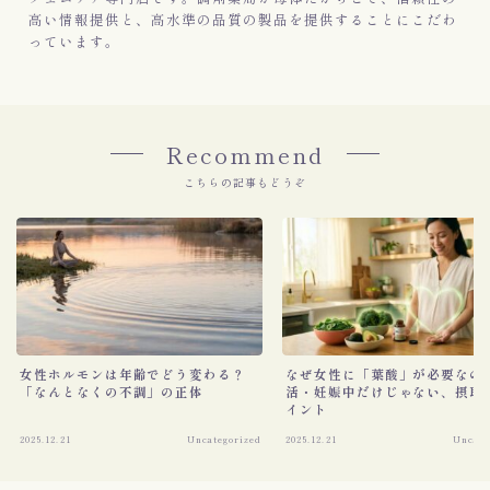
高い情報提供と、高水準の品質の製品を提供することにこだわ
っています。
Recommend
こちらの記事もどうぞ
女性ホルモンは年齢でどう変わる？
なぜ女性に「葉酸」が必要なの
「なんとなくの不調」の正体
活・妊娠中だけじゃない、摂取
イント
2025.12.21
Uncategorized
2025.12.21
Uncate