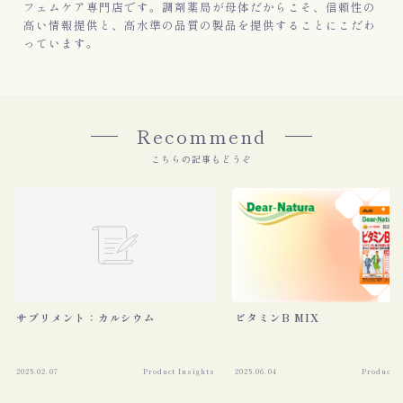
フェムケア専門店です。調剤薬局が母体だからこそ、信頼性の
高い情報提供と、高水準の品質の製品を提供することにこだわ
っています。
Recommend
こちらの記事もどうぞ
サプリメント：カルシウム
ビタミンB MIX
2025.02.07
Product Insights
2025.06.04
Product I