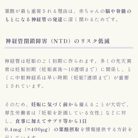
葉酸が最も重視される理由は、赤ちゃんの
脳や脊髄の
もとになる神経管の発達
に深く関わるためです。
神経管閉鎖障害（NTD）のリスク低減
神経管は妊娠のごく初期に作られます。多くの先天異
常は妊娠初期（妊娠直後〜10週頃まで）に関係し、と
くに中枢神経系は早い時期（妊娠7週頃まで）が重要
とされています。
そのため、
妊娠に気づく前から
備えることが大切で、
厚生労働省は「妊娠を計画している女性」などに対
し、
食事に加えてサプリ等から1日
0.4mg（=400µg）の葉酸摂取
を情報提供する方針を
示しています。