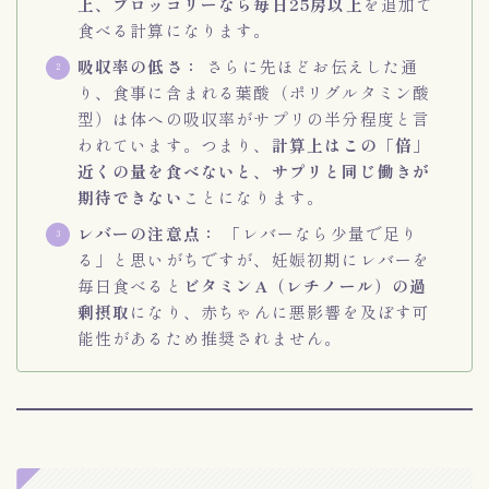
上、ブロッコリーなら毎日25房以上
を追加で
食べる計算になります。
吸収率の低さ：
さらに先ほどお伝えした通
り、食事に含まれる葉酸（ポリグルタミン酸
型）は体への吸収率がサプリの半分程度と言
われています。つまり、
計算上はこの「倍」
近くの量を食べないと、サプリと同じ働きが
期待できない
ことになります。
レバーの注意点：
「レバーなら少量で足り
る」と思いがちですが、妊娠初期にレバーを
毎日食べると
ビタミンA（レチノール）の過
剰摂取
になり、赤ちゃんに悪影響を及ぼす可
能性があるため推奨されません。