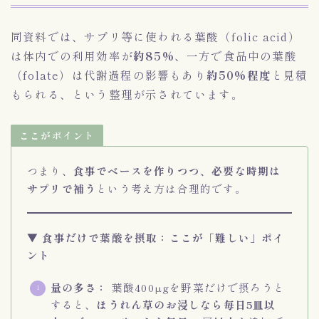
同資料では、サプリ等に使われる葉酸（folic acid）
は体内での利用効率が
約85%
、一方で食品中の葉酸
（folate）は代謝過程の影響もあり
約50%程度
と見積
もられる、という整理が示されています。
ここがポイント
つまり、
食事でベースを作りつつ、必要な時期は
サプリで補う
という考え方は合理的です。
▼ 食事だけで葉酸を摂取：ここが「難しい」ポイ
ント
量の多さ：
葉酸400µgを野菜だけで摂ろうと
すると、
ほうれん草のお浸しなら毎日5皿以