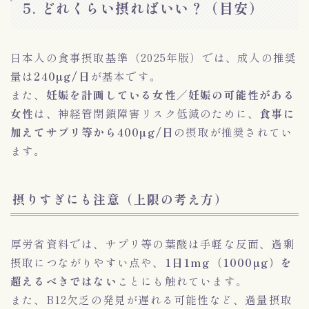
5. どれくらい摂ればいい？（目安）
日本人の食事摂取基準（2025年版）では、成人の推奨
量は
240µg/日
が基本です。
また、
妊娠を計画している女性／妊娠の可能性がある
女性
は、神経管閉鎖障害リスク低減のために、
食事に
加えてサプリ等から400µg/日
の摂取が推奨されてい
ます。
摂りすぎにも注意（上限の考え方）
厚労省資料では、サプリ等の葉酸は手軽な反面、過剰
摂取につながりやすい点や、
1日1mg（1000µg）を
超えるべきではない
ことにも触れています。
また、B12欠乏の発見が遅れる可能性など、過量摂取