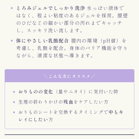
とろみジェルでしっかり洗浄
水っぽい液体で
はなく、程よい粘度のあるジェルを採用。膣壁
のひだなどの細かい部分の汚れまでキャッチ
し、スッキリ洗い流します。
体にやさしい乳酸配合
膣内の環境（pH値）を
考慮し、乳酸を配合。身体のバリア機能を守り
ながら、清潔な状態へ導きます。
＼こんな方にオススメ／
おりものの変化
（量やニオイ）に気付いた時
生理の終わりかけの
残血
をケアしたい方
おりものシートを交換するタイミングで
中もキ
レイにしたい
方