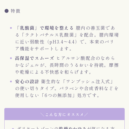
● 特徴
「乳酸菌」で環境を整える
膣内の善玉菌であ
る「ラクトバチルス乳酸菌」を配合。膣内環境
に近い弱酸性（pH3.4～4.4）で、本来のバリ
ア機能をサポートします。
高保湿でスムーズ
ヒアルロン酸配合のなめら
かなジェルが、長時間のうるおいを持続。摩擦
や乾燥による不快感を和らげます。
安心の設計
衛生的な「ワンプッシュ注入式」
の使い切りタイプ。パラベンや合成香料などを
使用しない「6つの無添加」処方です。
＼こんな方にオススメ／
デリケートゾーンの
乾燥やかゆみ
が気になる方