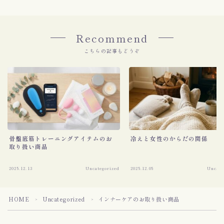
Recommend
こちらの記事もどうぞ
骨盤底筋トレーニングアイテムのお
冷えと女性のからだの関係
取り扱い商品
2025.12.13
Uncategorized
2025.12.05
Uncate
HOME
Uncategorized
インナーケアのお取り扱い商品
＞
＞