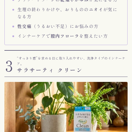
生理の終わりかけや、おりものの
ニオイ
が気に
なる方
性交痛
（うるおい不足）にお悩みの方
インナーケアで
膣内フローラ
を整えたい方
3
“すっきり感”を求める日に取り入れやすい、洗浄タイプのインナーケ
ア。
サラサーティ クリーン